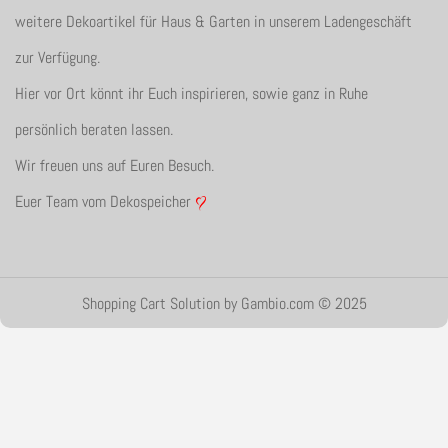
weitere Dekoartikel für Haus & Garten in unserem Ladengeschäft
zur Verfügung.
Hier vor Ort könnt ihr Euch inspirieren, sowie ganz in Ruhe
persönlich beraten lassen.
Wir freuen uns auf Euren Besuch.
Euer Team vom Dekospeicher
Shopping Cart Solution
by Gambio.com © 2025