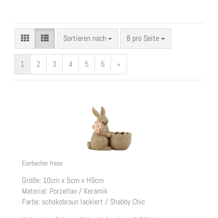
Sortieren nach
pro Seite
Sortieren nach
8 pro Seite
1
2
3
4
5
6
»
Eierbecher Hase
Größe: 10cm x 5cm x H9cm
Material: Porzellan / Keramik
Farbe: schokobraun lackiert / Shabby Chic