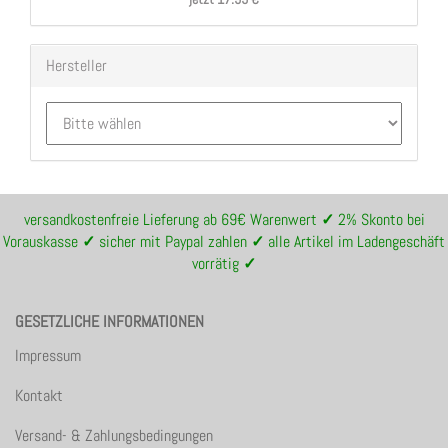
Hersteller
versandkostenfreie Lieferung ab 69€ Warenwert
✓
2% Skonto bei
Vorauskasse
✓
sicher mit Paypal zahlen
✓
alle Artikel im Ladengeschäft
vorrätig
✓
GESETZLICHE INFORMATIONEN
Impressum
Kontakt
Versand- & Zahlungsbedingungen