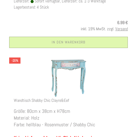
Lieferzeit:
Sofort verfügbar, Lieferzeit: ca. 1-3 Werktage
Lagerbestand: 4 Stück
6.99 €
inkl. 19% MwSt. zzgl.
Versand
IN DEN WARENKORB
-20%
Wandtisch Shabby Chic Clayre&Eef
Größe: 80cm x 38cm x H78cm
Material: Holz
Farbe: hellblau - Rosenmuster / Shabby Chic