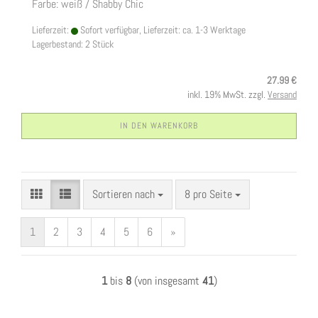
Farbe: weiß / Shabby Chic
Lieferzeit:
Sofort verfügbar, Lieferzeit: ca. 1-3 Werktage
Lagerbestand: 2 Stück
27.99 €
inkl. 19% MwSt. zzgl.
Versand
IN DEN WARENKORB
Sortieren nach
pro Seite
Sortieren nach
8 pro Seite
1
2
3
4
5
6
»
1
bis
8
(von insgesamt
41
)