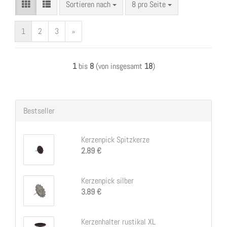
Sortieren nach
pro Seite
Sortieren nach
8 pro Seite
1
2
3
»
1
bis
8
(von insgesamt
18
)
Bestseller
Kerzenpick Spitzkerze
2.89 €
Kerzenpick silber
3.89 €
Kerzenhalter rustikal XL