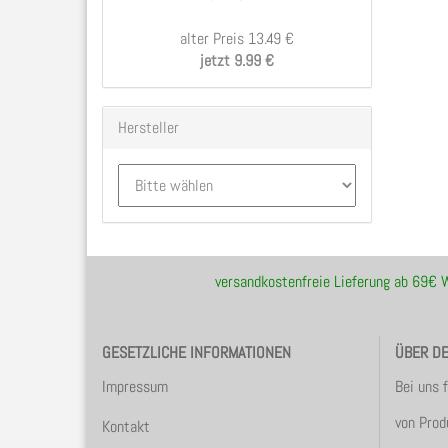
alter Preis 13.49 €
jetzt 9.99 €
Hersteller
versandkostenfreie Lieferung ab 69€
GESETZLICHE INFORMATIONEN
ÜBER D
Impressum
Bei uns 
von Prod
Kontakt