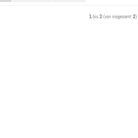
1
bis
2
(von insgesamt
2
)