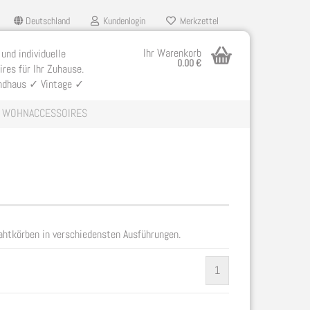
Deutschland
Kundenlogin
Merkzettel
Ihr Warenkorb
 und individuelle
0.00 €
res für Ihr Zuhause.
ndhaus ✓ Vintage ✓
WOHNACCESSOIRES
llen
Drahtkörben in verschiedensten Ausführungen.
ergessen?
1