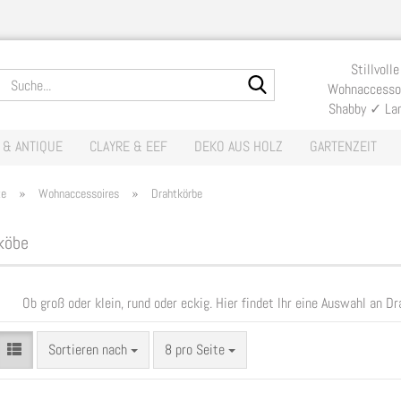
Lieferland
Stillvolle
Suche...
Wohnaccessoi
Shabby ✓ La
E-Mail
 & ANTIQUE
CLAYRE & EEF
DEKO AUS HOLZ
GARTENZEIT
Passwort
»
»
te
Wohnaccessoires
Drahtkörbe
köbe
Konto erste
Ob groß oder klein, rund oder eckig. Hier findet Ihr eine Auswahl an 
Passwort v
Sortieren nach
pro Seite
Sortieren nach
8 pro Seite