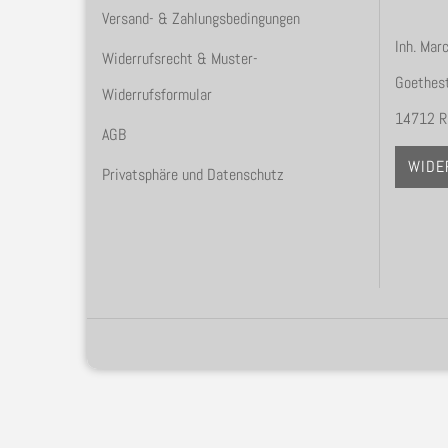
Versand- & Zahlungsbedingungen
Inh. Mar
Widerrufsrecht & Muster-
Goethest
Widerrufsformular
14712 R
AGB
WIDE
Privatsphäre und Datenschutz