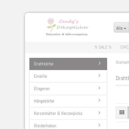
Alle
% SALE %
CHIC
Startsei
Drahtkörbe
Emaille
Draht
Etageren
Hängekörbe
Kerzenhalter & Kerzenpicks
Kleiderhaken