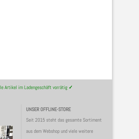
le Artikel im Ladengeschäft vorrätig
✓
UNSER OFFLINE-STORE
Seit 2015 steht das gesamte Sortiment
aus dem Webshop und viele weitere