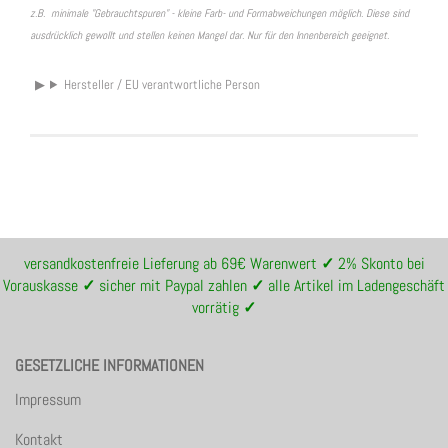
z.B. minimale "Gebrauchtspuren" - kleine Farb- und Formabweichungen möglich. Diese sind
ausdrücklich gewollt und stellen keinen Mangel dar. Nur für den Innenbereich geeignet.
Hersteller / EU verantwortliche Person
versandkostenfreie Lieferung ab 69€ Warenwert
✓
2% Skonto bei
Vorauskasse
✓
sicher mit Paypal zahlen
✓
alle Artikel im Ladengeschäft
vorrätig
✓
GESETZLICHE INFORMATIONEN
Impressum
Kontakt