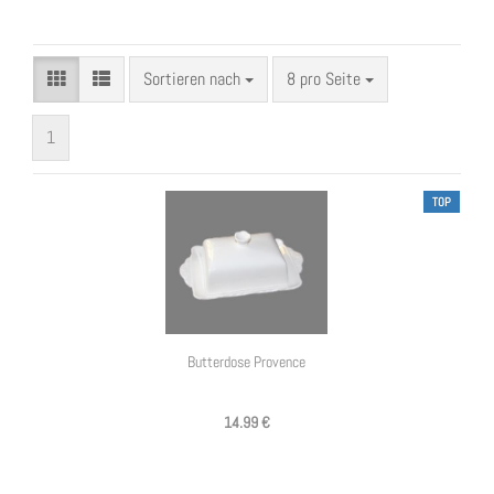
Sortieren nach
pro Seite
Sortieren nach
8 pro Seite
1
TOP
Butterdose Provence
14.99 €