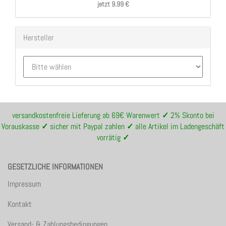
jetzt 9.99 €
Hersteller
versandkostenfreie Lieferung ab 69€ Warenwert
✓
2% Skonto bei
Vorauskasse
✓
sicher mit Paypal zahlen
✓
alle Artikel im Ladengeschäft
vorrätig
✓
GESETZLICHE INFORMATIONEN
Impressum
Kontakt
Versand- & Zahlungsbedingungen