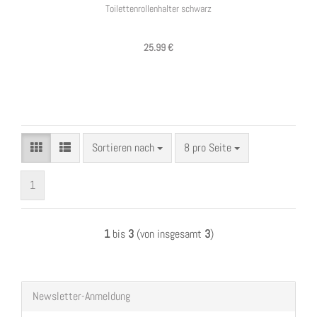
Toilettenrollenhalter schwarz
25.99 €
Sortieren nach
pro Seite
Sortieren nach
8 pro Seite
1
1
bis
3
(von insgesamt
3
)
Newsletter-Anmeldung