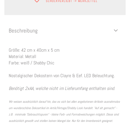
SCHOCKVERLIEBT -> MERKZETTEL
Beschreibung
Größe: 42 cm x 40cm x 5 cm
Material: Metall
Farbe: weiß / Shabby Chic
Nostalgischer Dekostern von Clayre & Eef. LED Beleuchtung.
Benötigt 2xAA, welche nicht im Lieferumfang enthalten sind.
Wir weisen ausdrücklich darauf hin, das es sich bei allen angebotenen Artikeln ausnahmslos
um wunderschöne Dekoartikel im Antik/Vintage/Shabby Look handelt. "Auf alt gemacht" -
z.B. minimale "Gebrauchtspuren" - kleine Farb- und Formabweichungen möglich. Diese sind
ausdrücklich gewollt und stellen keinen Mangel dar. Nur für den Innenbereich geeignet.