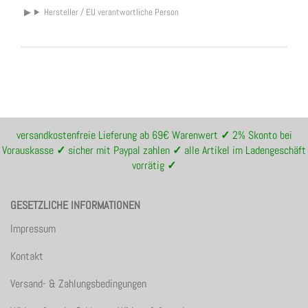
Hersteller / EU verantwortliche Person
versandkostenfreie Lieferung ab 69€ Warenwert
✓
2% Skonto bei
Vorauskasse
✓
sicher mit Paypal zahlen
✓
alle Artikel im Ladengeschäft
vorrätig
✓
GESETZLICHE INFORMATIONEN
Impressum
Kontakt
Versand- & Zahlungsbedingungen