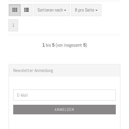
Sortieren nach
pro Seite
Sortieren nach
8 pro Seite
1
1
bis
5
(von insgesamt
5
)
Newsletter-Anmeldung
WEITER
E-
ZUR
Mail
NEWSLETTER-
ANMELDEN
ANMELDUNG