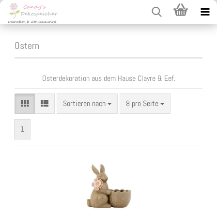
Ostern
Osterdekoration aus dem Hause Clayre & Eef.
Sortieren nach
pro Seite
Sortieren nach
8 pro Seite
1