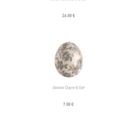
24.99 €
Osterei Clayre & Eef
7.99 €