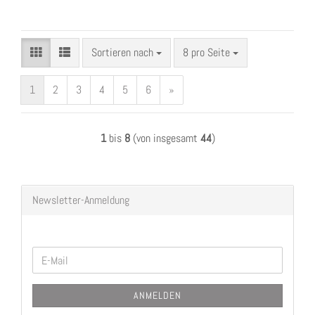
Sortieren nach
pro Seite
Sortieren nach
8 pro Seite
1
2
3
4
5
6
»
1
bis
8
(von insgesamt
44
)
Newsletter-Anmeldung
WEITER
E-
ZUR
Mail
NEWSLETTER-
ANMELDEN
ANMELDUNG