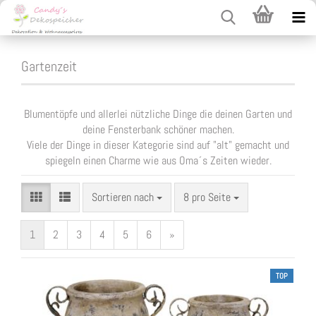
Gartenzeit
Blumentöpfe und allerlei nützliche Dinge die deinen Garten und
deine Fensterbank schöner machen.
Viele der Dinge in dieser Kategorie sind auf "alt" gemacht und
spiegeln einen Charme wie aus Oma´s Zeiten wieder.
Sortieren nach
pro Seite
Sortieren nach
8 pro Seite
1
2
3
4
5
6
»
TOP