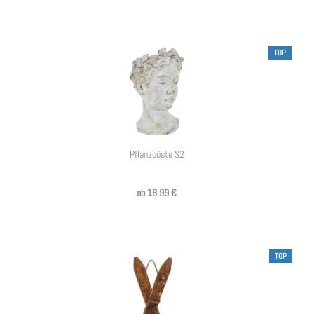
TOP
Pflanzbüste S2
ab 18.99 €
TOP