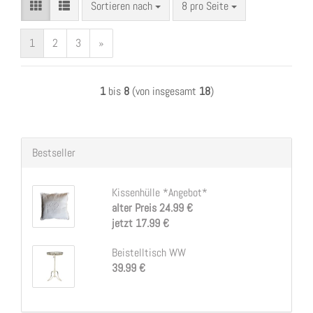
Sortieren nach
pro Seite
Sortieren nach
8 pro Seite
1
2
3
»
1
bis
8
(von insgesamt
18
)
Bestseller
Kissenhülle *Angebot*
alter Preis 24.99 €
jetzt 17.99 €
Beistelltisch WW
39.99 €