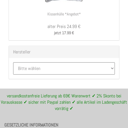
Kissenhülle *Angebot*
alter Preis 24.99 €
jetzt 17.99 €
Hersteller
versandkostenfreie Lieferung ab 69€ Warenwert
✓
2% Skonto bei
Vorauskasse
✓
sicher mit Paypal zahlen
✓
alle Artikel im Ladengeschäft
vorrätig
✓
GESETZLICHE INFORMATIONEN