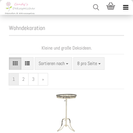
Wohndekoration
Kleine und große Dekoideen.
Sortieren nach
pro Seite
Sortieren nach
8 pro Seite
1
2
3
»