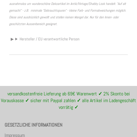
ausnahmslos um wunderschöne Dekoartikel im Antik/Vintage/Shabby Look handelt. "Auf alt
gemacht" - z.B. minimale "Gebrauchtspuren" - kleine Farb- und Formabweichungen möglich.
Diese sind ausdrücklich gewollt und stellen keinen Mangel dar. Nur für den Innen- oder
geschützten Aussenbereich geeignet.
Hersteller / EU verantwortliche Person
versandkostenfreie Lieferung ab 69€ Warenwert
✓
2% Skonto bei
Vorauskasse
✓
sicher mit Paypal zahlen
✓
alle Artikel im Ladengeschäft
vorrätig
✓
GESETZLICHE INFORMATIONEN
Impressum