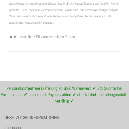
ausnahmslos um wunderschöne Dekoartikel im Antik/Vintage/Shabby Look handelt. "Auf alt
gemacht" - z.B. minimale "Gebrauchtspuren" - kleine Farb- und Formabweichungen möglich.
Diese sind ausdrücklich gewollt und stellen keinen Mangel dar. Nur für den Innen- oder
geschützten Aussenbereich geeignet.
Hersteller / EU verantwortliche Person
versandkostenfreie Lieferung ab 69€ Warenwert
✓
2% Skonto bei
Vorauskasse
✓
sicher mit Paypal zahlen
✓
alle Artikel im Ladengeschäft
vorrätig
✓
GESETZLICHE INFORMATIONEN
Impressum