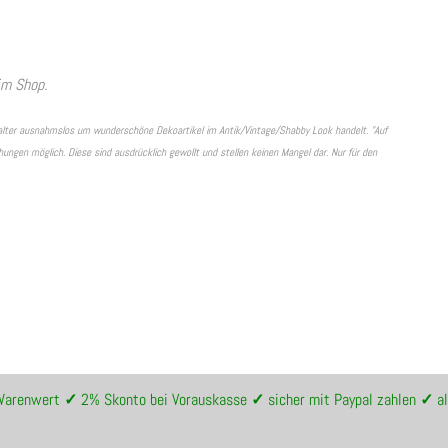
im Shop.
halter ausnahmslos um wunderschöne Dekoartikel im Antik/Vintage/Shabby Look handelt. "Auf
ungen möglich. Diese sind ausdrücklich gewollt und stellen keinen Mangel dar. Nur für den
 Warenwert
✓
2% Skonto bei Vorauskasse
✓
sicher mit Paypal zahlen
✓
al