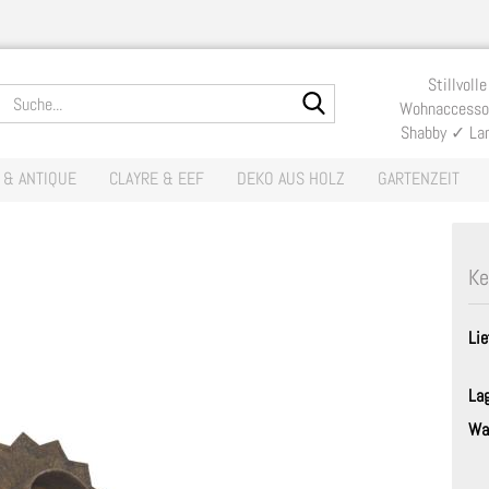
Lieferland
Stillvolle
Suche...
Wohnaccessoi
Shabby ✓ La
E-Mail
 & ANTIQUE
CLAYRE & EEF
DEKO AUS HOLZ
GARTENZEIT
Passwort
Ke
Lie
Konto erste
Passwort v
La
Wa