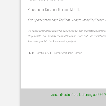
Klassischer Kerzenhalter aus Metall.
Für Spitzkerzen oder Teelicht. Andere Modelle/Farben 
Wir weisen ausdrücklich darauf hin, das es sich bei allen angebotenen Kerzen
alt gemacht" - z.B. minimale "Gebrauchtspuren" - kleine Farb- und Formabweich
Innen- oder geschützten Aussenbereich geeignet.
Hersteller / EU verantwortliche Person
versandkostenfreie Lieferung ab 69€