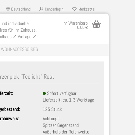
Deutschland
Kundenlogin
Merkzettel
Ihr Warenkorb
 und individuelle
0.00 €
res für Ihr Zuhause.
ndhaus ✓ Vintage ✓
WOHNACCESSOIRES
rzenpick "Teelicht" Rost
ferzeit:
Sofort verfügbar,
llen
Lieferzeit: ca. 1-3 Werktage
ergessen?
gerbestand:
125
Stück
rnhinweis:
Achtung !
Spitzer Gegenstand
Außerhalb der Reichweite