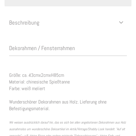
Beschreibung
Dekorahmen / Fensterrahmen
Größe: ca. 43cmx2cmxH85cm
Material: chinesische Spießtanne
Farbe: weiß meliert
Wunderschöner Dekorahmen aus Holz. Lieferung ohne
Befestigungsmaterial.
Wir weisen ausdrücklich darauf hin, das es sich bei allen angebotenen Dekorahmen aus Holz
ausnahmslos um wunderschöne Dekoartikel im Antik/Vintage/Shabby Look handelt. "Auf alt
gemacht" - z.B. kleine Risse oder andere minimale "Gebrauchtspuren" - kleine Farb- und