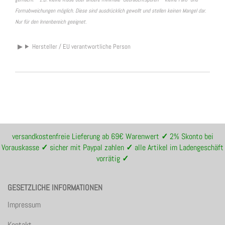
Formabweichungen möglich. Diese sind ausdrücklich gewollt und stellen keinen Mangel dar.
Nur für den Innenbereich geeignet.
Hersteller / EU verantwortliche Person
versandkostenfreie Lieferung ab 69€ Warenwert
✓
2% Skonto bei
Vorauskasse
✓
sicher mit Paypal zahlen
✓
alle Artikel im Ladengeschäft
vorrätig
✓
GESETZLICHE INFORMATIONEN
Impressum
Kontakt