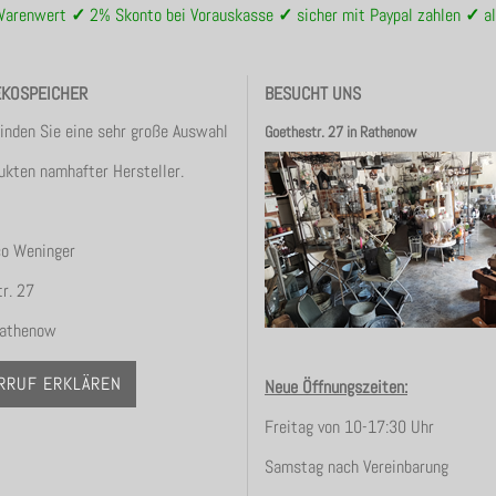
 Warenwert
✓
2% Skonto bei Vorauskasse
✓
sicher mit Paypal zahlen
✓
al
EKOSPEICHER
BESUCHT UNS
finden Sie eine sehr große Auswahl
Goethestr. 27 in Rathenow
ukten namhafter Hersteller.
co Weninger
r. 27
athenow
RRUF ERKLÄREN
Neue Öffnungszeiten:
Freitag von 10-17:30 Uhr
Samstag nach Vereinbarung