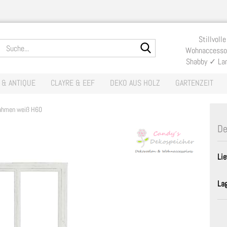
Lieferland
Stillvolle
Suche...
Wohnaccessoi
Shabby ✓ La
E-Mail
 & ANTIQUE
CLAYRE & EEF
DEKO AUS HOLZ
GARTENZEIT
Passwort
ahmen weiß H60
De
Lie
Konto erste
Passwort v
La