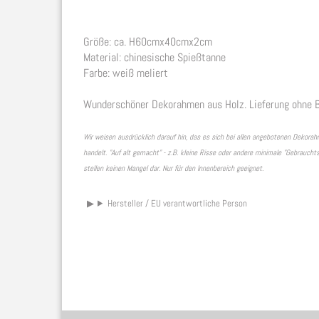
Größe: ca. H60cmx40cmx2cm
Material: chinesische Spießtanne
Farbe: weiß meliert
Wunderschöner Dekorahmen aus Holz. Lieferung ohne B
Wir weisen ausdrücklich darauf hin, das es sich bei allen angebotenen Deko
handelt. "Auf alt gemacht" - z.B. kleine Risse oder andere minimale "Gebrauch
stellen keinen Mangel dar. Nur für den Innenbereich geeignet.
Hersteller / EU verantwortliche Person