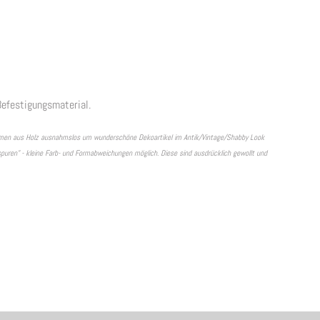
efestigungsmaterial.
rahmen aus Holz ausnahmslos um wunderschöne Dekoartikel im Antik/Vintage/Shabby Look
tspuren" - kleine Farb- und Formabweichungen möglich. Diese sind ausdrücklich gewollt und