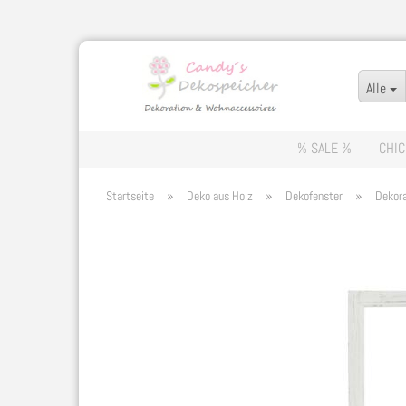
Alle
% SALE %
CHIC
»
»
»
Startseite
Deko aus Holz
Dekofenster
Dekor