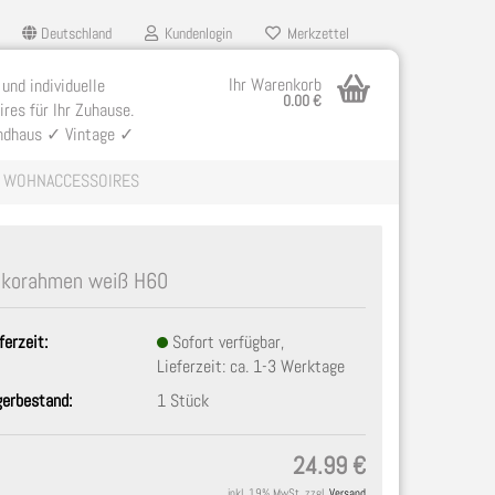
Deutschland
Kundenlogin
Merkzettel
Ihr Warenkorb
 und individuelle
0.00 €
res für Ihr Zuhause.
ndhaus ✓ Vintage ✓
WOHNACCESSOIRES
korahmen weiß H60
ferzeit:
Sofort verfügbar,
llen
Lieferzeit: ca. 1-3 Werktage
ergessen?
gerbestand:
1
Stück
24.99 €
inkl. 19% MwSt. zzgl.
Versand