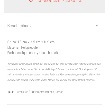
SCHOCKVERLIEBT -> MERKZETTEL
Beschreibung
Gr. ca. 10 cm x 4,5 cm x H 9 cm
Material: Polypropylen
Farbe: antique cherry - handbemalt
Wir weisen ausdrücklich darauf hin, das es sich bei allen angebotenen Artikeln ausnahmslos
um wunderschöne Dekoartikel im Antik/Vintage/Shabby Look handelt. "Auf alt gemacht" -
z.B. minimale "Gebrauchtspuren" - kleine Farb- und Formabweichungen möglich. Diese sind
ausdrücklich gewollt und stellen keinen Mangel dar. Nur für den Innenbereich geeignet.
Hersteller / EU verantwortliche Person