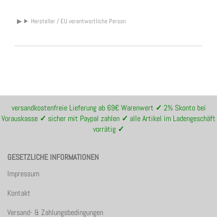
Hersteller / EU verantwortliche Person
versandkostenfreie Lieferung ab 69€ Warenwert
✓
2% Skonto bei
Vorauskasse
✓
sicher mit Paypal zahlen
✓
alle Artikel im Ladengeschäft
vorrätig
✓
GESETZLICHE INFORMATIONEN
Impressum
Kontakt
Versand- & Zahlungsbedingungen