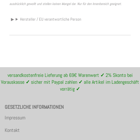
ausdrücklich gewollt und stellen keinen Mangel dar. Nur für den Innenbereich geeignet.
Hersteller / EU verantwortliche Person
versandkostenfreie Lieferung ab 69€ Warenwert
✓
2% Skonto bei
Vorauskasse
✓
sicher mit Paypal zahlen
✓
alle Artikel im Ladengeschäft
vorrätig
✓
GESETZLICHE INFORMATIONEN
Impressum
Kontakt