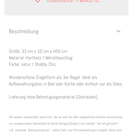
SCHOCKVERLIEBT -> MERKZETTEL
Beschreibung
Größe: 33 cm x 10 cm x H50 cm
Material: Hartholz / Metallbeschlag
Farbe: natur / Shabby Chic
Wunderschöne Ziegelform als 3er Regal. Ideal als
Aufbewahrungsbox in Bad oder Küche oder einfach nur als Deko.
Lieferung ohne Befestigungsmaterial (Schrauben).
Wir weisen ausdrücklich darauf hin, das es sich bei allen angebotenen Artikeln ausnahmslos
um wunderschöne Dekoartikel im Antik/Vintage/Shabby Look handelt. "Auf alt gemacht" -
z.B. minimale "Gebrauchtspuren" - kleine Farb- und Formabweichungen möglich. Diese sind