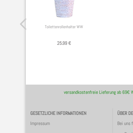
Toilettenrollenhalter WW
25.99 €
versandkostenfreie Lieferung ab 69€
GESETZLICHE INFORMATIONEN
ÜBER D
Impressum
Bei uns 