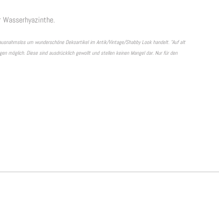
r Wasserhyazinthe.
ln ausnahmslos um wunderschöne Dekoartikel im Antik/Vintage/Shabby Look handelt. "Auf alt
n möglich. Diese sind ausdrücklich gewollt und stellen keinen Mangel dar. Nur für den