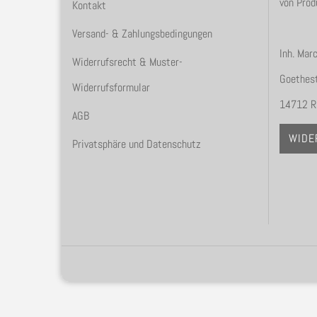
von Prod
Kontakt
Versand- & Zahlungsbedingungen
Inh. Mar
Widerrufsrecht & Muster-
Goethest
Widerrufsformular
14712 R
AGB
WIDE
Privatsphäre und Datenschutz