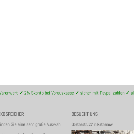
 Warenwert
✓
2% Skonto bei Vorauskasse
✓
sicher mit Paypal zahlen
✓
al
EKOSPEICHER
BESUCHT UNS
finden Sie eine sehr große Auswahl
Goethestr. 27 in Rathenow