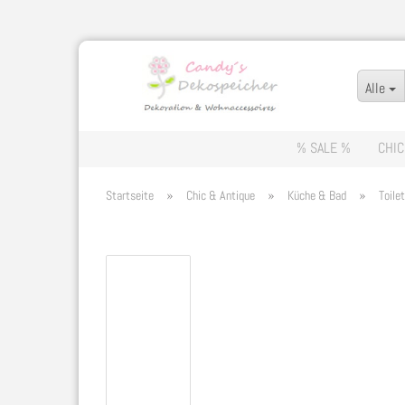
Alle
% SALE %
CHIC
»
»
»
Startseite
Chic & Antique
Küche & Bad
Toile