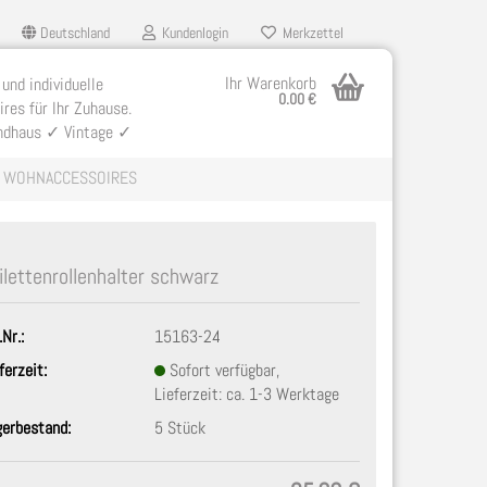
Deutschland
Kundenlogin
Merkzettel
Ihr Warenkorb
 und individuelle
0.00 €
res für Ihr Zuhause.
ndhaus ✓ Vintage ✓
WOHNACCESSOIRES
ilettenrollenhalter schwarz
.Nr.:
15163-24
llen
ferzeit:
Sofort verfügbar,
ergessen?
Lieferzeit: ca. 1-3 Werktage
gerbestand:
5
Stück