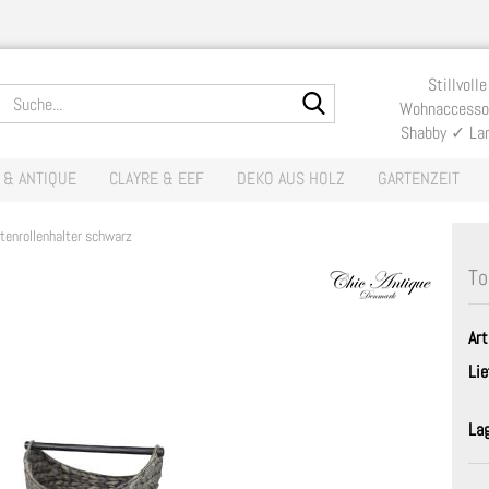
Lieferland
Stillvolle
Suche...
Wohnaccessoi
Shabby ✓ La
E-Mail
 & ANTIQUE
CLAYRE & EEF
DEKO AUS HOLZ
GARTENZEIT
Passwort
ttenrollenhalter schwarz
To
Art
Konto erste
Lie
Passwort v
La