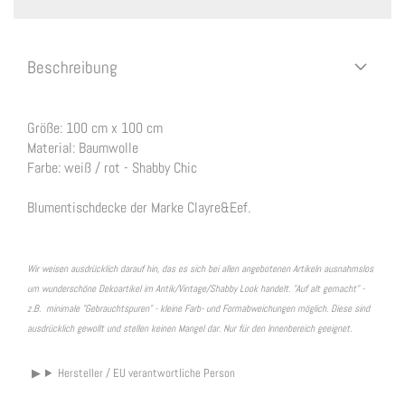
Beschreibung
Größe: 100 cm x 100 cm
Material: Baumwolle
Farbe: weiß / rot - Shabby Chic
Blumentischdecke der Marke Clayre&Eef.
Wir weisen ausdrücklich darauf hin, das es sich bei allen angebotenen Artikeln ausnahmslos
um wunderschöne Dekoartikel im Antik/Vintage/Shabby Look handelt. "Auf alt gemacht" -
z.B. minimale "Gebrauchtspuren" - kleine Farb- und Formabweichungen möglich. Diese sind
ausdrücklich gewollt und stellen keinen Mangel dar. Nur für den Innenbereich geeignet.
Hersteller / EU verantwortliche Person