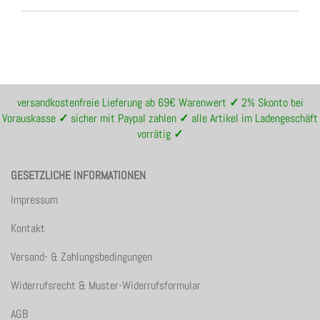
versandkostenfreie Lieferung ab 69€ Warenwert
✓
2% Skonto bei
Vorauskasse
✓
sicher mit Paypal zahlen
✓
alle Artikel im Ladengeschäft
vorrätig
✓
GESETZLICHE INFORMATIONEN
Impressum
Kontakt
Versand- & Zahlungsbedingungen
Widerrufsrecht & Muster-Widerrufsformular
AGB