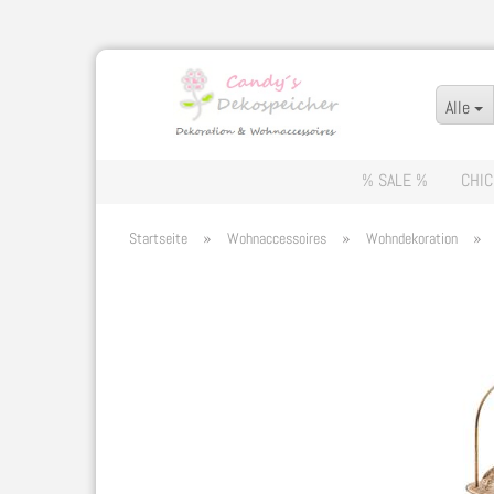
Alle
% SALE %
CHIC
»
»
»
Startseite
Wohnaccessoires
Wohndekoration