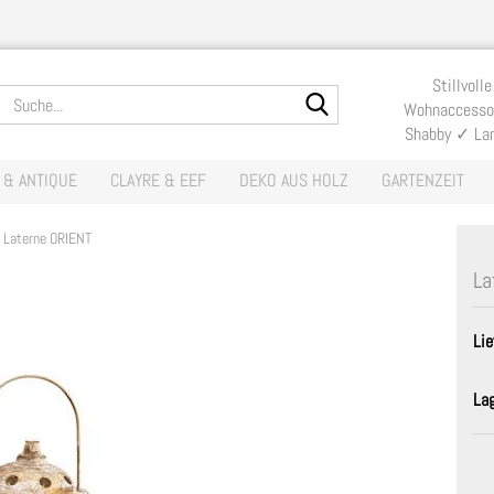
Lieferland
Stillvolle
Suche...
Wohnaccessoi
Shabby ✓ La
E-Mail
 & ANTIQUE
CLAYRE & EEF
DEKO AUS HOLZ
GARTENZEIT
Passwort
Laterne ORIENT
La
Lie
Konto erste
Passwort v
La