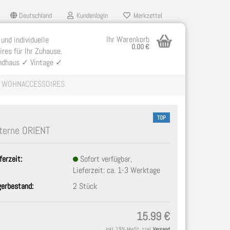
Deutschland
Kundenlogin
Merkzettel
Ihr Warenkorb
 und individuelle
0.00 €
res für Ihr Zuhause.
ndhaus ✓ Vintage ✓
WOHNACCESSOIRES
TOP
terne ORIENT
ferzeit:
Sofort verfügbar,
llen
Lieferzeit: ca. 1-3 Werktage
ergessen?
gerbestand:
2
Stück
15.99 €
inkl. 19% MwSt. zzgl.
Versand