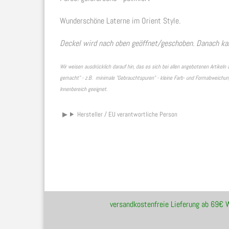
Wunderschöne Laterne im Orient Style.
Deckel wird nach oben geöffnet/geschoben. Danach ka
Wir weisen ausdrücklich darauf hin, das es sich bei allen angebotenen Artike
gemacht" - z.B. minimale "Gebrauchtspuren" - kleine Farb- und Formabweichunge
Innenbereich geeignet.
Hersteller / EU verantwortliche Person
versandkostenfreie Lieferung ab 69€