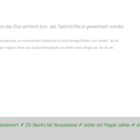
nn das Glas entfernt bzw. das Teelicht/Kerze gewechselt werden.
ln ausnahmslos um wunderschöne Dekoartikel im Antik/Vintage/Shabby Look handelt. "Auf alt
n möglich. Diese sind ausdrücklich gewollt und stellen keinen Mangel dar. Nur für den
 Warenwert
✓
2% Skonto bei Vorauskasse
✓
sicher mit Paypal zahlen
✓
al