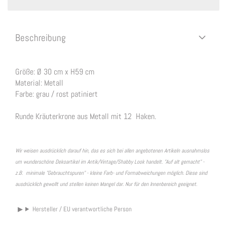
Beschreibung
Größe: Ø 30 cm x H59 cm
Material: Metall
Farbe: grau / rost patiniert
Runde Kräuterkrone aus Metall mit 12 Haken.
Wir weisen ausdrücklich darauf hin, das es sich bei allen angebotenen Artikeln ausnahmslos
um wunderschöne Dekoartikel im Antik/Vintage/Shabby Look handelt. "Auf alt gemacht" -
z.B. minimale "Gebrauchtspuren" - kleine Farb- und Formabweichungen möglich. Diese sind
ausdrücklich gewollt und stellen keinen Mangel dar. Nur für den Innenbereich geeignet.
Hersteller / EU verantwortliche Person