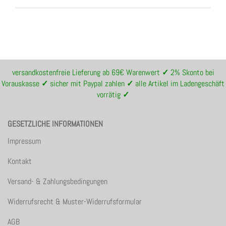
versandkostenfreie Lieferung ab 69€ Warenwert
✓
2% Skonto bei
Vorauskasse
✓
sicher mit Paypal zahlen
✓
alle Artikel im Ladengeschäft
vorrätig
✓
GESETZLICHE INFORMATIONEN
Impressum
Kontakt
Versand- & Zahlungsbedingungen
Widerrufsrecht & Muster-Widerrufsformular
AGB