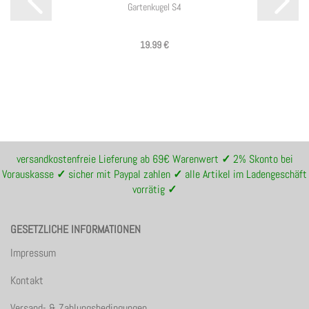
Gartenkugel S4
19.99 €
versandkostenfreie Lieferung ab 69€ Warenwert
✓
2% Skonto bei
Vorauskasse
✓
sicher mit Paypal zahlen
✓
alle Artikel im Ladengeschäft
vorrätig
✓
GESETZLICHE INFORMATIONEN
Impressum
Kontakt
Versand- & Zahlungsbedingungen