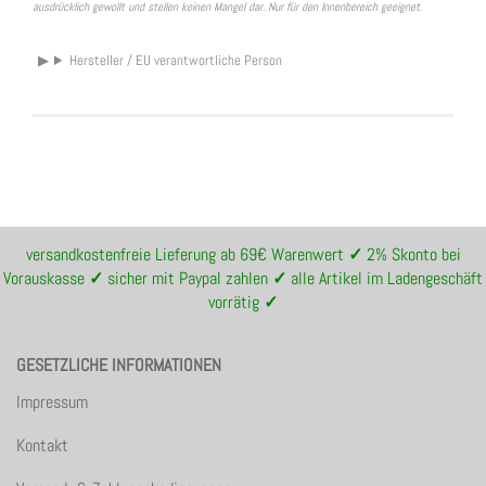
ausdrücklich gewollt und stellen keinen Mangel dar. Nur für den Innenbereich geeignet.
Hersteller / EU verantwortliche Person
versandkostenfreie Lieferung ab 69€ Warenwert
✓
2% Skonto bei
Vorauskasse
✓
sicher mit Paypal zahlen
✓
alle Artikel im Ladengeschäft
vorrätig
✓
GESETZLICHE INFORMATIONEN
Impressum
Kontakt