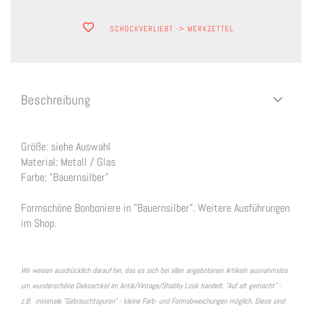
SCHOCKVERLIEBT -> MERKZETTEL
Beschreibung
Größe: siehe Auswahl
Material: Metall / Glas
Farbe: "Bauernsilber"
Formschöne Bonboniere in "Bauernsilber". Weitere Ausführungen
im Shop.
Wir weisen ausdrücklich darauf hin, das es sich bei allen angebotenen Artikeln ausnahmslos
um wunderschöne Dekoartikel im Antik/Vintage/Shabby Look handelt. "Auf alt gemacht" -
z.B. minimale "Gebrauchtspuren" - kleine Farb- und Formabweichungen möglich. Diese sind