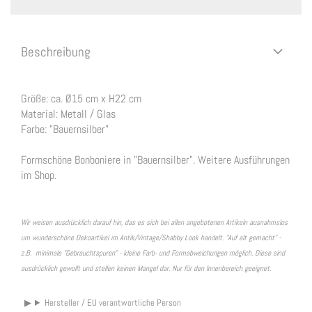
Beschreibung
Größe: ca. Ø15 cm x H22 cm
Material: Metall / Glas
Farbe: "Bauernsilber"
Formschöne Bonboniere in "Bauernsilber". Weitere Ausführungen
im Shop.
Wir weisen ausdrücklich darauf hin, das es sich bei allen angebotenen Artikeln ausnahmslos
um wunderschöne Dekoartikel im Antik/Vintage/Shabby Look handelt. "Auf alt gemacht" -
z.B. minimale "Gebrauchtspuren" - kleine Farb- und Formabweichungen möglich. Diese sind
ausdrücklich gewollt und stellen keinen Mangel dar. Nur für den Innenbereich geeignet.
Hersteller / EU verantwortliche Person