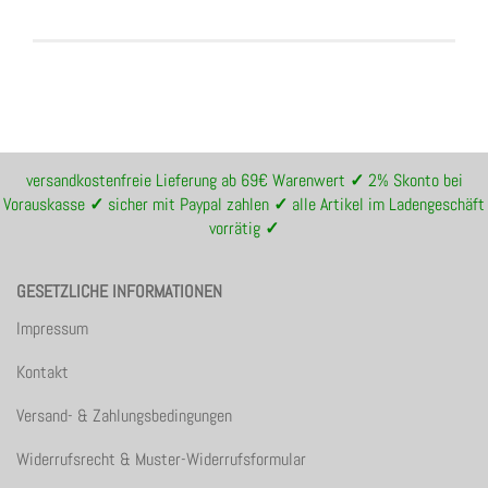
versandkostenfreie Lieferung ab 69€ Warenwert
✓
2% Skonto bei
Vorauskasse
✓
sicher mit Paypal zahlen
✓
alle Artikel im Ladengeschäft
vorrätig
✓
GESETZLICHE INFORMATIONEN
Impressum
Kontakt
Versand- & Zahlungsbedingungen
Widerrufsrecht & Muster-Widerrufsformular