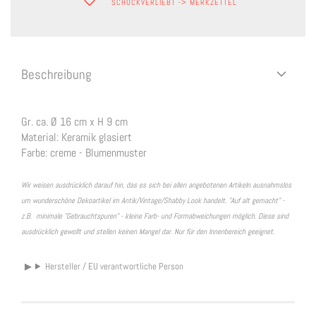
SCHOCKVERLIEBT -> MERKZETTEL
Beschreibung
Gr. ca. Ø 16 cm x H 9 cm
Material: Keramik glasiert
Farbe: creme - Blumenmuster
Wir weisen ausdrücklich darauf hin, das es sich bei allen angebotenen Artikeln ausnahmslos
um wunderschöne Dekoartikel im Antik/Vintage/Shabby Look handelt. "Auf alt gemacht" -
z.B. minimale "Gebrauchtspuren" - kleine Farb- und Formabweichungen möglich. Diese sind
ausdrücklich gewollt und stellen keinen Mangel dar. Nur für den Innenbereich geeignet.
Hersteller / EU verantwortliche Person