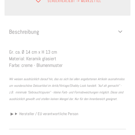
SCHOCKVERLIEBT -> MERKZETTEL
Beschreibung
Gr. ca. Ø 14 cm x H 13 cm
Material: Keramik glasiert
Farbe: creme - Blumenmuster
Wir weisen ausdrücklich darauf hin, das es sich bei allen angebotenen Artikeln ausnahmslos
um wunderschöne Dekoartikel im Antik/Vintage/Shabby Look handelt. "Auf alt gemacht" -
z.B. minimale "Gebrauchtspuren" - kleine Farb- und Formabweichungen möglich. Diese sind
ausdrücklich gewollt und stellen keinen Mangel dar. Nur für den Innenbereich geeignet.
Hersteller / EU verantwortliche Person