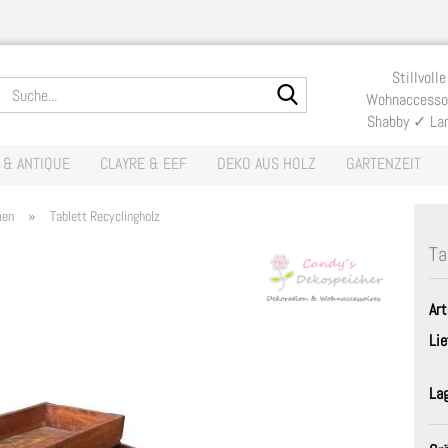
Lieferland
Stillvolle
Suche...
Wohnaccessoi
Shabby ✓ La
E-Mail
 & ANTIQUE
CLAYRE & EEF
DEKO AUS HOLZ
GARTENZEIT
Passwort
»
men
Tablett Recyclingholz
Ta
Art
Konto erste
Lie
Passwort v
La