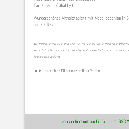
Farbe: natur / Shabby Chic
Wunderschönes Altholztablett mit Metallbeschlag in S
nur als Deko.
Wir weisen ausdrücklich darauf hin, das es sich bei allen angebotenen Artike
gemacht" - z.B. minimale "Gebrauchtspuren" - kleine Farb- und Formabweichunge
Innenbereich geeignet.
Hersteller / EU verantwortliche Person
versandkostenfreie Lieferung ab 69€