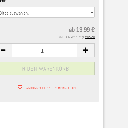
öße:
ab 19.99 €
inkl. 19% MwSt. zzgl.
Versand
SCHOCKVERLIEBT -> MERKZETTEL