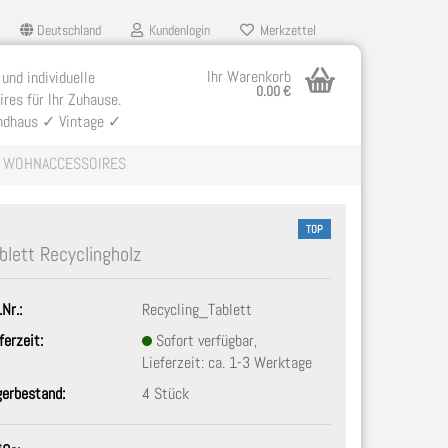
Deutschland
Kundenlogin
Merkzettel
Ihr Warenkorb
 und individuelle
0.00 €
res für Ihr Zuhause.
ndhaus ✓ Vintage ✓
WOHNACCESSOIRES
TOP
blett Recyclingholz
.Nr.:
Recycling_Tablett
llen
ferzeit:
Sofort verfügbar,
ergessen?
Lieferzeit: ca. 1-3 Werktage
gerbestand:
4
Stück