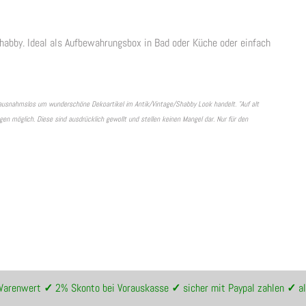
habby. Ideal als Aufbewahrungsbox in Bad oder Küche oder einfach
ln ausnahmslos um wunderschöne Dekoartikel im Antik/Vintage/Shabby Look handelt. "Auf alt
n möglich. Diese sind ausdrücklich gewollt und stellen keinen Mangel dar. Nur für den
 Warenwert
✓
2% Skonto bei Vorauskasse
✓
sicher mit Paypal zahlen
✓
al