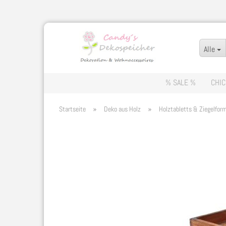
Alle
% SALE %
CHIC
»
»
Startseite
Deko aus Holz
Holztabletts & Ziegelfor